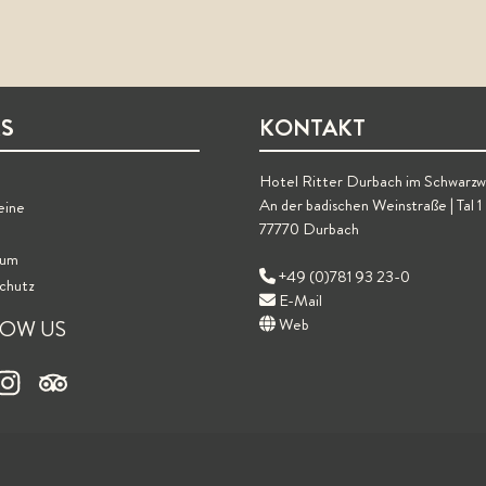
KS
KONTAKT
Hotel Ritter Durbach im Schwarzw
An der badischen Weinstraße | Tal 1
eine
77770 Durbach
sum
+49 (0)781 93 23-0
chutz
E-Mail
Web
LOW US
book
Instagram
Tripadvisor